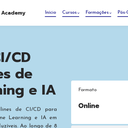
e Academy
Início
Cursos
Formações
Pós-
CI/CD
es de
ing e IA
Formato
Online
elines de CI/CD para
ine Learning e IA em
duzíveis. Ao longo de 8