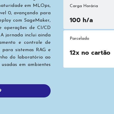
e maturidade em MLOps,
Carga Horária
vel 0, avançando para
100 h/a
deploy com SageMaker,
e operações de CI/CD
A jornada inclui ainda
Parcelado
namento e controle de
s para sistemas RAG e
12x no cartão
nho do laboratório ao
s usadas em ambientes
9