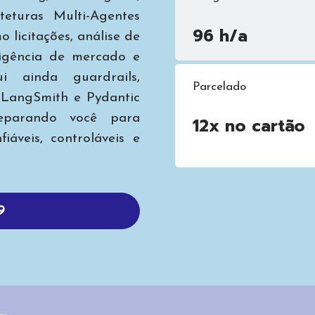
eturas Multi-Agentes
96 h/a
 licitações, análise de
ligência de mercado e
i ainda guardrails,
Parcelado
m LangSmith e Pydantic
reparando você para
12x no cartão
iáveis, controláveis e
9