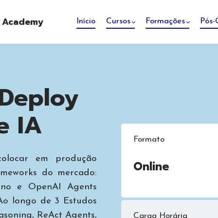
e Academy
Início
Cursos
Formações
Pós-
 Deploy
e IA
Formato
colocar em produção
Online
rameworks do mercado:
gno e OpenAI Agents
Ao longo de 3 Estudos
asoning, ReAct Agents,
Carga Horária