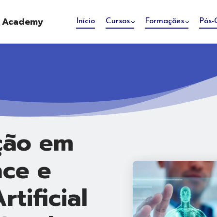
e Academy
Início
Cursos
Formações
Pós-
ção em
nce e
rtificial