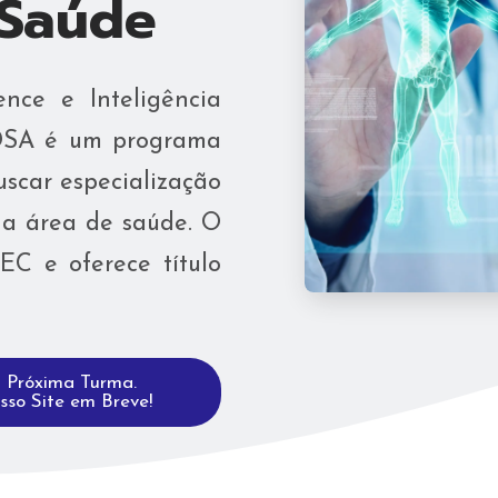
 Saúde
nce e Inteligência
 DSA é um programa
scar especialização
na área de saúde. O
C e oferece título
a Próxima Turma.
o Site em Breve!