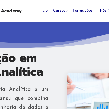
e Academy
Início
Cursos
Formações
Pós-
̧ão em
alítica
ia Analítica é um
ensu que combina
enharia de dados e