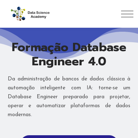
Pós-Graduações
Recursos
ENTRAR
Formação Database
CADASTRAR
Engineer 4.0
Da administração de bancos de dados clássica à
automação inteligente com IA: torne-se um
Database Engineer preparado para projetar,
operar e automatizar plataformas de dados
modernas.