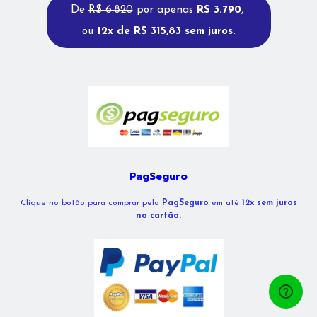
De
R$ 6.820
por apenas
R$ 3.790
,
ou
12x de R$ 315,83 sem juros.
PagSeguro
Clique no botão para comprar pelo
PagSeguro
em até
12x sem juros
no cartão.