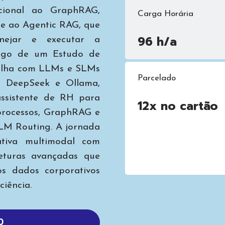
cional ao GraphRAG,
Carga Horária
e ao Agentic RAG, que
96 h/a
nejar e executar a
ongo de um Estudo de
abalha com LLMs e SLMs
Parcelado
 DeepSeek e Ollama,
assistente de RH para
12x no cartão
 processos, GraphRAG e
LM Routing. A jornada
tiva multimodal com
eturas avançadas que
s dados corporativos
ciência.
0