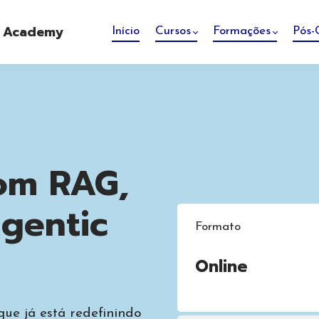
e Academy
Início
Cursos
Formações
Pós-
om RAG,
gentic
Formato
Online
ue já está redefinindo