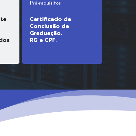
Pré-requisitos
rte
Certificado de
-
Conclusão de
Graduação.
ados
RG e CPF.