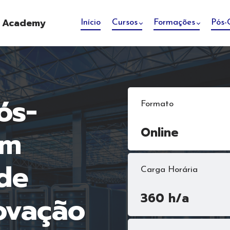
e Academy
Início
Cursos
Formações
Pós-
ós-
Formato
em
Online
de
Carga Horária
ovação
360 h/a