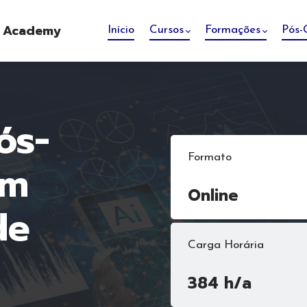
e Academy
Início
Cursos
Formações
Pós-
ós-
Formato
em
Online
de
Carga Horária
384 h/a