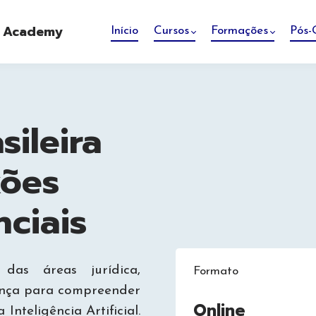
e Academy
Início
Cursos
Formações
Pós-
sileira
xões
nciais
 das áreas jurídica,
Formato
nança para compreender
Online
Inteligência Artificial.