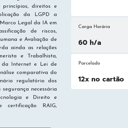
rincípios, direitos e
aplicação da LGPD a
e Marco Legal da IA em
Carga Horária
ssificação de riscos,
humana e Avaliação de
60 h/a
rda ainda as relações
erista e Trabalhista,
Parcelado
l da Internet e Lei de
nálise comparativa do
12x no cartão
ário regulatório dos
a segurança necessária
cnologia e Direito e
 certificação RAIG,